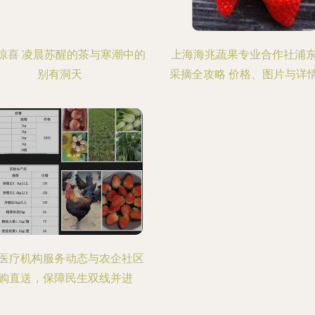
惊喜 凌晨苏醒的茶与寒潮中的
上海海兆蔬果专业合作社浦
别有洞天
采摘全攻略 价格、图片与详
医疗机构服务动态与农企社区
购直送，保障民生双线并进