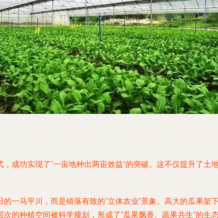
式，成功实现了“一亩地种出两亩效益”的突破。这不仅提升了土
田的一马平川，而是错落有致的“立体农业”景象。高大的瓜果架
次的种植空间被科学规划，形成了“瓜果飘香、蔬果共生”的生