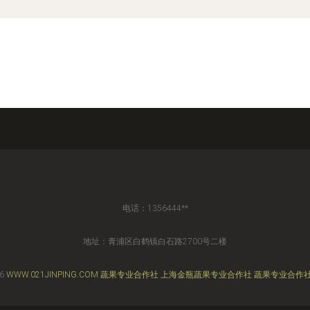
电话：1356444**
地址：青浦区白鹤镇白石路2700号二楼
26
WWW.021JINPING.COM
蔬果专业合作社
上海金瓶蔬果专业合作社
蔬果专业合作