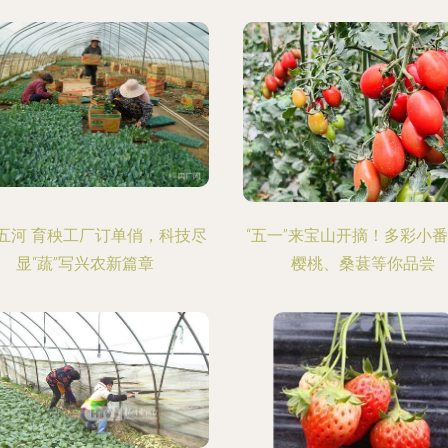
五河 育秧工厂订单俏，科技尽
“五一”来宝山开摘！多彩小
显“蔬”写兴农新篇章
樱桃、桑葚等你品尝