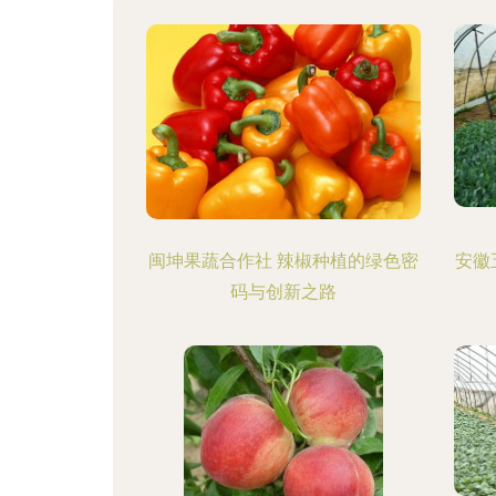
闽坤果蔬合作社 辣椒种植的绿色密
安徽
码与创新之路