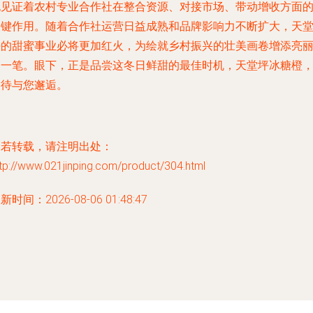
也见证着农村专业合作社在整合资源、对接市场、带动增收方面
关键作用。随着合作社运营日益成熟和品牌影响力不断扩大，天
坪的甜蜜事业必将更加红火，为绘就乡村振兴的壮美画卷增添亮
的一笔。眼下，正是品尝这冬日鲜甜的最佳时机，天堂坪冰糖橙
期待与您邂逅。
如若转载，请注明出处：
tp://www.021jinping.com/product/304.html
新时间：2026-08-06 01:48:47