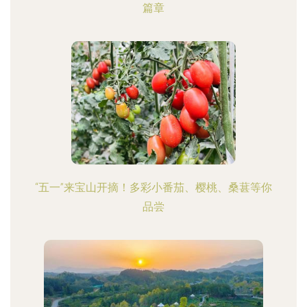
篇章
“五一”来宝山开摘！多彩小番茄、樱桃、桑葚等你
品尝