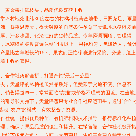
一、黄金果挂满枝头，品质优良喜获丰收
天堂坪村地处北纬30度左右的柑橘种植黄金地带，日照充足、雨
丰沛、昼夜温差大，得天独厚的自然条件孕育了天堂坪冰糖橙皮
肉厚、汁多味甜、化渣性好的独特品质。今年风调雨顺，管理得
当，冰糖橙的糖度普遍达到14度以上，果径均匀，色泽诱人，预
总产量比去年增长约15%。果农们正忙碌地进行采摘、分选，脸上
溢着丰收的喜悦。
、合作社架起金桥，打通产销“最后一公里”
过去，天堂坪的冰糖橙虽然品质好，但受限于交通不便、信息不
畅、销售渠道单一，常常面临“卖难”或价格不理想的困境。在当地
府的引导和支持下，天堂坪蔬果专业合作社应运而生，通过“合作
基地+农户”的模式，有效整合了资源。
合作社统一提供优质种苗、有机肥料和技术指导，推行标准化种
管理，确保了果品品质的稳定和提升。在销售端，合作社积极开
线上线下多元渠道：一方面与大型商超、生鲜平台建立稳定合作