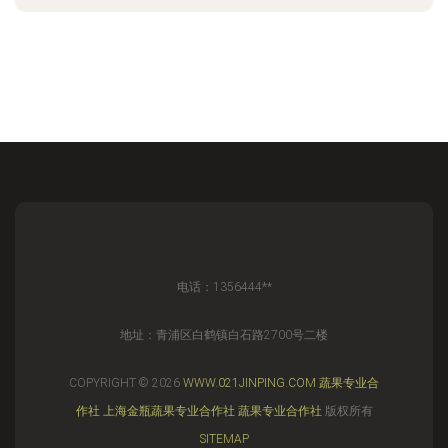
电话：1356444**
地址：青浦区白鹤镇白石路2700号二楼
COPYRIGHT © 2026
WWW.021JINPING.COM
蔬果专业合
作社
上海金瓶蔬果专业合作社
蔬果专业合作社
版权所有
SITEMAP