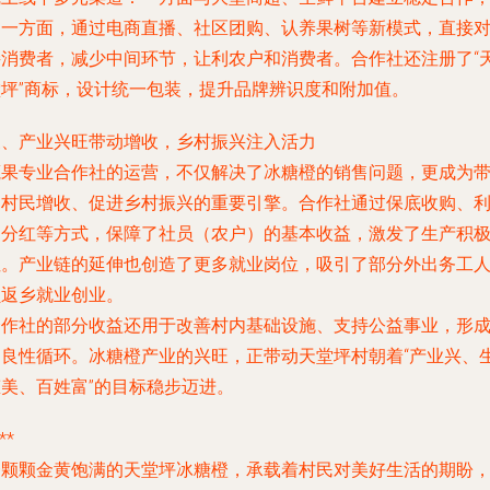
另一方面，通过电商直播、社区团购、认养果树等新模式，直接
接消费者，减少中间环节，让利农户和消费者。合作社还注册了“
堂坪”商标，设计统一包装，提升品牌辨识度和附加值。
三、产业兴旺带动增收，乡村振兴注入活力
蔬果专业合作社的运营，不仅解决了冰糖橙的销售问题，更成为
动村民增收、促进乡村振兴的重要引擎。合作社通过保底收购、
润分红等方式，保障了社员（农户）的基本收益，激发了生产积
性。产业链的延伸也创造了更多就业岗位，吸引了部分外出务工
员返乡就业创业。
合作社的部分收益还用于改善村内基础设施、支持公益事业，形
了良性循环。冰糖橙产业的兴旺，正带动天堂坪村朝着“产业兴、
态美、百姓富”的目标稳步迈进。
**
一颗颗金黄饱满的天堂坪冰糖橙，承载着村民对美好生活的期盼