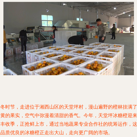
初冬时节，走进位于湘西山区的天堂坪村，漫山遍野的橙林挂满
金黄的果实，空气中弥漫着清甜的香气。今年，天堂坪冰糖橙迎
了丰收季，正抢鲜上市，通过当地蔬果专业合作社的统筹运作，
些品质优良的冰糖橙正走出大山，走向更广阔的市场。